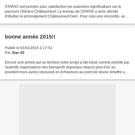
STAR45 voit poindre avec satisfaction les avancées significatives sur le
parcours Orléans-Châteauneuf. Le bureau de STAR45 a donc décidé
d'étudier le prolongement Châteauneuf-Gien. Pour cela une rencontre, avec
le Maire de Gien, M. Christian Bouleau et...
bonne année 2015!!
Publié le 01/01/2015 à 17:52
Par
Star-45
Encore une année qui se termine notre projet a été hissé comme priorité par
l'autorité organisatrice des transports régionaux depuis plus d'un an,
pourtant nous avons repoussé es échéances au point de devoir émettre une
motion lors de notre AG 2014 pour...