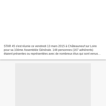
STAR 45 s'est réunie ce vendredi 13 mars 2015 à Châteauneuf sur Loire
pour sa 10ème Assemblée Générale. 148 personnes (167 adhérents)
étaient présentes ou représentées avec de nombreux élus qui sont venus
apporter leur soutien au projet malgré une période...