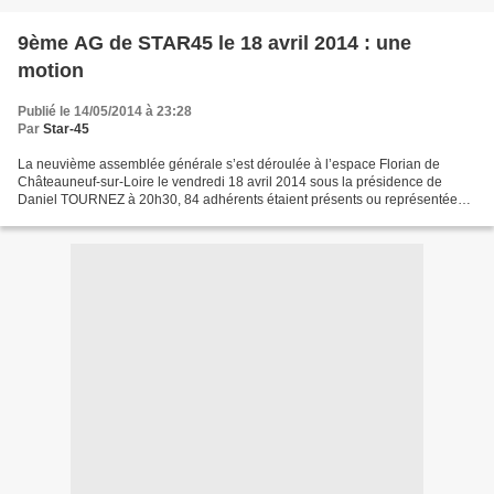
9ème AG de STAR45 le 18 avril 2014 : une
motion
Publié le 14/05/2014 à 23:28
Par
Star-45
La neuvième assemblée générale s’est déroulée à l’espace Florian de
Châteauneuf-sur-Loire le vendredi 18 avril 2014 sous la présidence de
Daniel TOURNEZ à 20h30, 84 adhérents étaient présents ou représentées
malgré un calendrier peu favorable (veille...