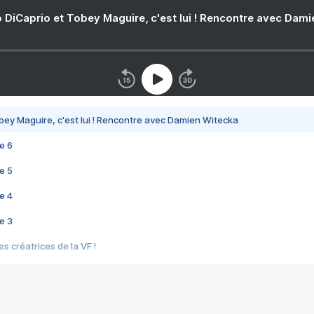
 DiCaprio et Tobey Maguire, c'est lui ! Rencontre avec Dam
bey Maguire, c'est lui ! Rencontre avec Damien Witecka
e 6
e 5
e 4
e 3
s créatrices de la VF !
e 2
e 1