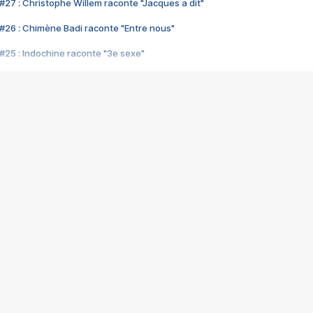
#27 : Christophe Willem raconte "Jacques a dit"
#26 : Chimène Badi raconte "Entre nous"
#25 : Indochine raconte "3e sexe"
#24 : Zaho raconte "C'est chelou"
#23 : Patrick Bruel raconte "Au café des délices"
#22 : Kyo raconte "Le chemin"
#21 : Nolwenn Leroy raconte "Cassé"
#20 : Patrick Hernandez raconte "Born to be alive"
#19 : Lorie raconte "Près de moi"
#18 : Michael Jones raconte "A nos actes manqués" (avec Jean-Jacque
#17 : Khaled raconte "Aïcha"
#16 : Corneille raconte "Parce qu'on vient de loin"
#15 : Indochine raconte "L'aventurier"