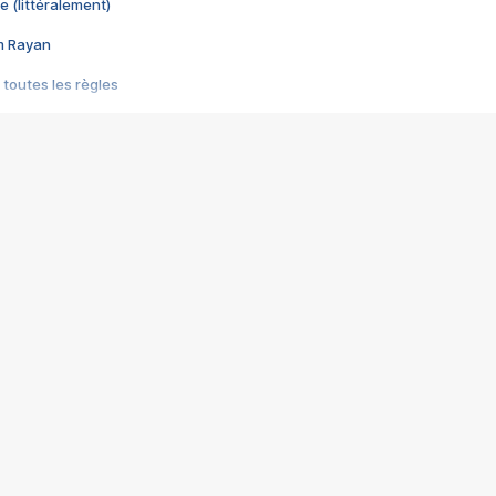
e (littéralement)
im Rayan
 toutes les règles
s les jeux vidéo
us choquant de Rockstar ? - Le scandale BULLY
e plus moche de Steam
du RÊVE tourne au CAUCHEMAR
pendant 8 heures
it… à tort
umiliés par un jeu vidéo
ire - Final Fantasy 8
ti un empire - Age of Empires
story DOFUS