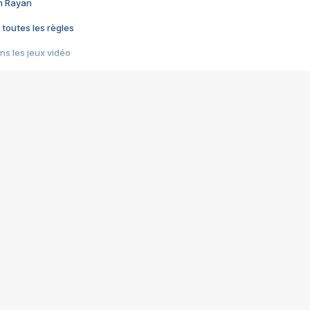
im Rayan
 toutes les règles
s les jeux vidéo
us choquant de Rockstar ? - Le scandale BULLY
e plus moche de Steam
du RÊVE tourne au CAUCHEMAR
pendant 8 heures
it… à tort
umiliés par un jeu vidéo
ire - Final Fantasy 8
ti un empire - Age of Empires
story DOFUS
tard, il crée l'un des pires jeux de tous les temps, MindsEye.