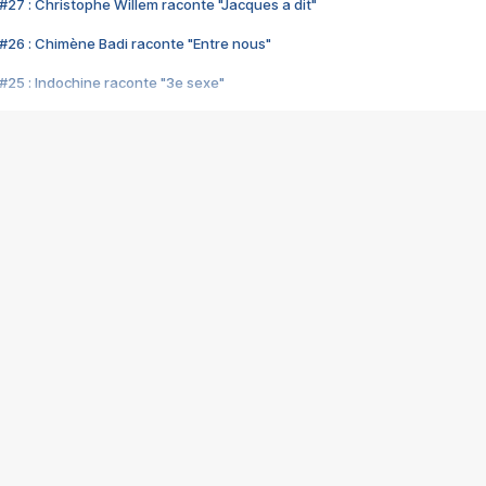
#27 : Christophe Willem raconte "Jacques a dit"
#26 : Chimène Badi raconte "Entre nous"
#25 : Indochine raconte "3e sexe"
#24 : Zaho raconte "C'est chelou"
#23 : Patrick Bruel raconte "Au café des délices"
#22 : Kyo raconte "Le chemin"
#21 : Nolwenn Leroy raconte "Cassé"
#20 : Patrick Hernandez raconte "Born to be alive"
#19 : Lorie raconte "Près de moi"
#18 : Michael Jones raconte "A nos actes manqués" (avec Jean-Jacque
#17 : Khaled raconte "Aïcha"
#16 : Corneille raconte "Parce qu'on vient de loin"
#15 : Indochine raconte "L'aventurier"