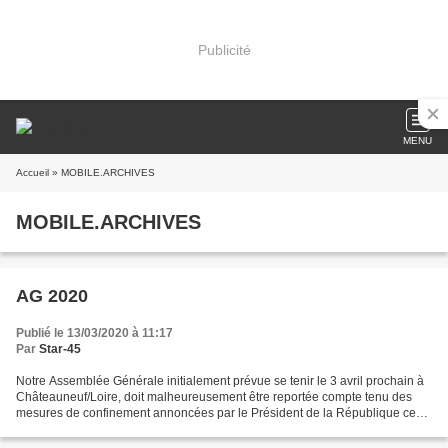
Publicité
MENU
Accueil
» MOBILE.ARCHIVES
MOBILE.ARCHIVES
AG 2020
Publié le 13/03/2020 à 11:17
Par
Star-45
Notre Assemblée Générale initialement prévue se tenir le 3 avril prochain à
Châteauneuf/Loire, doit malheureusement être reportée compte tenu des
mesures de confinement annoncées par le Président de la République ce
12 mars à 20h et pour une durée indéterminée...