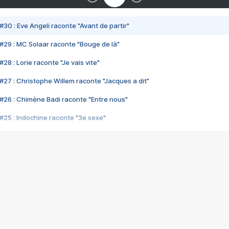
#30 : Eve Angeli raconte "Avant de partir"
#29 : MC Solaar raconte "Bouge de là"
28 : Lorie raconte "Je vais vite"
#27 : Christophe Willem raconte "Jacques a dit"
#26 : Chimène Badi raconte "Entre nous"
#25 : Indochine raconte "3e sexe"
#24 : Zaho raconte "C'est chelou"
#23 : Patrick Bruel raconte "Au café des délices"
#22 : Kyo raconte "Le chemin"
#21 : Nolwenn Leroy raconte "Cassé"
#20 : Patrick Hernandez raconte "Born to be alive"
#19 : Lorie raconte "Près de moi"