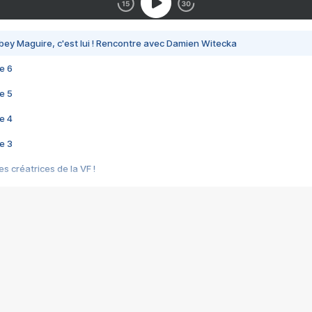
bey Maguire, c'est lui ! Rencontre avec Damien Witecka
e 6
e 5
e 4
e 3
s créatrices de la VF !
e 2
e 1
e Mektoub My Love arrive enfin ! Rencontre avec Shaïn Boumedine et Sal
i : après Toni en famille
elle réalise le bouleversant Dites lui que je l'aime