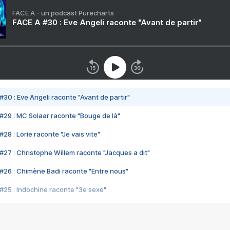
FACE A - un podcast Purecharts
FACE A #30 : Eve Angeli raconte "Avant de partir"
#30 : Eve Angeli raconte "Avant de partir"
#29 : MC Solaar raconte "Bouge de là"
28 : Lorie raconte "Je vais vite"
#27 : Christophe Willem raconte "Jacques a dit"
#26 : Chimène Badi raconte "Entre nous"
#25 : Indochine raconte "3e sexe"
#24 : Zaho raconte "C'est chelou"
#23 : Patrick Bruel raconte "Au café des délices"