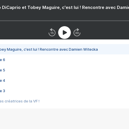
 DiCaprio et Tobey Maguire, c'est lui ! Rencontre avec Dam
bey Maguire, c'est lui ! Rencontre avec Damien Witecka
e 6
e 5
e 4
e 3
s créatrices de la VF !
e 2
e 1