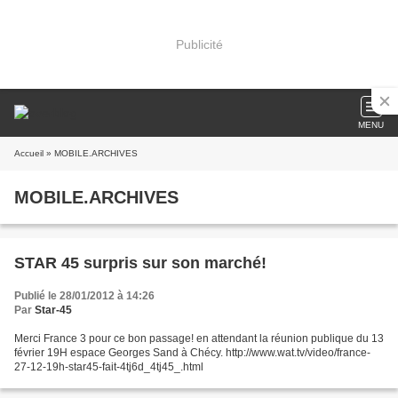
Publicité
MENU
Accueil
» MOBILE.ARCHIVES
MOBILE.ARCHIVES
STAR 45 surpris sur son marché!
Publié le 28/01/2012 à 14:26
Par
Star-45
Merci France 3 pour ce bon passage! en attendant la réunion publique du 13
février 19H espace Georges Sand à Chécy. http://www.wat.tv/video/france-
27-12-19h-star45-fait-4tj6d_4tj45_.html