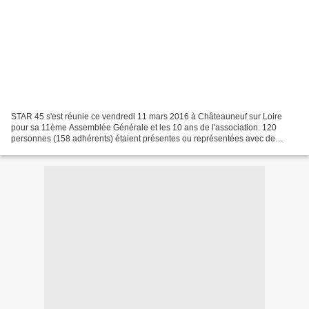
STAR 45 s'est réunie ce vendredi 11 mars 2016 à Châteauneuf sur Loire
pour sa 11ème Assemblée Générale et les 10 ans de l'association. 120
personnes (158 adhérents) étaient présentes ou représentées avec de
nombreux élus qui sont venus apporter leur soutien...