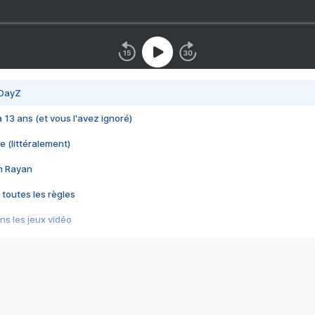
 DayZ
 a 13 ans (et vous l'avez ignoré)
e (littéralement)
im Rayan
 toutes les règles
s les jeux vidéo
us choquant de Rockstar ? - Le scandale BULLY
e plus moche de Steam
du RÊVE tourne au CAUCHEMAR