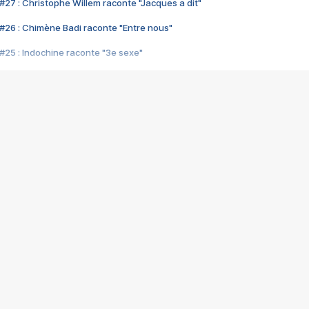
#27 : Christophe Willem raconte "Jacques a dit"
#26 : Chimène Badi raconte "Entre nous"
#25 : Indochine raconte "3e sexe"
#24 : Zaho raconte "C'est chelou"
#23 : Patrick Bruel raconte "Au café des délices"
#22 : Kyo raconte "Le chemin"
#21 : Nolwenn Leroy raconte "Cassé"
#20 : Patrick Hernandez raconte "Born to be alive"
#19 : Lorie raconte "Près de moi"
#18 : Michael Jones raconte "A nos actes manqués" (avec Jean-Jacque
#17 : Khaled raconte "Aïcha"
#16 : Corneille raconte "Parce qu'on vient de loin"
#15 : Indochine raconte "L'aventurier"