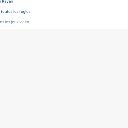
im Rayan
 toutes les règles
s les jeux vidéo
us choquant de Rockstar ? - Le scandale BULLY
e plus moche de Steam
du RÊVE tourne au CAUCHEMAR
pendant 8 heures
it… à tort
umiliés par un jeu vidéo
ire - Final Fantasy 8
ti un empire - Age of Empires
story DOFUS
tard, il crée l'un des pires jeux de tous les temps, MindsEye.