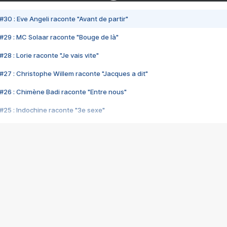
#30 : Eve Angeli raconte "Avant de partir"
#29 : MC Solaar raconte "Bouge de là"
28 : Lorie raconte "Je vais vite"
#27 : Christophe Willem raconte "Jacques a dit"
#26 : Chimène Badi raconte "Entre nous"
#25 : Indochine raconte "3e sexe"
#24 : Zaho raconte "C'est chelou"
#23 : Patrick Bruel raconte "Au café des délices"
#22 : Kyo raconte "Le chemin"
#21 : Nolwenn Leroy raconte "Cassé"
#20 : Patrick Hernandez raconte "Born to be alive"
#19 : Lorie raconte "Près de moi"