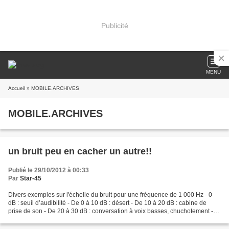
Publicité
MENU
Accueil
» MOBILE.ARCHIVES
MOBILE.ARCHIVES
un bruit peu en cacher un autre!!
Publié le 29/10/2012 à 00:33
Par
Star-45
Divers exemples sur l'échelle du bruit pour une fréquence de 1 000 Hz - 0
dB : seuil d’audibilité - De 0 à 10 dB : désert - De 10 à 20 dB : cabine de
prise de son - De 20 à 30 dB : conversation à voix basses, chuchotement -
De 30 à 40 dB : forêt - De...