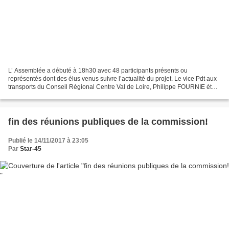
L’ Assemblée a débuté à 18h30 avec 48 participants présents ou
représentés dont des élus venus suivre l’actualité du projet. Le vice Pdt aux
transports du Conseil Régional Centre Val de Loire, Philippe FOURNIE était
aussi présent à nos côtés et le Président...
fin des réunions publiques de la commission!
Publié le 14/11/2017 à 23:05
Par
Star-45