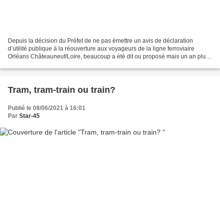
Depuis la décision du Préfet de ne pas émettre un avis de déclaration
d’utilité publique à la réouverture aux voyageurs de la ligne ferroviaire
Orléans Châteauneuf/Loire, beaucoup a été dit ou proposé mais un an plus
tard les habitants de l’Est d’Orléans...
Tram, tram-train ou train?
Publié le 08/06/2021 à 16:01
Par
Star-45