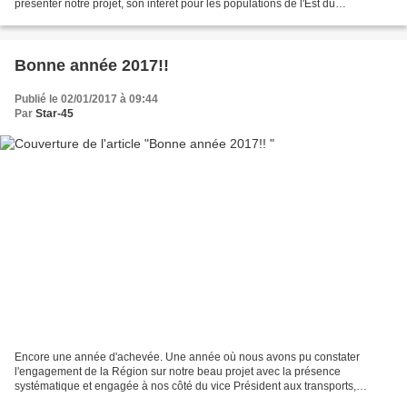
présenter notre projet, son intérêt pour les populations de l'Est du
département, le Fret et la circulation sur...
Bonne année 2017!!
Publié le 02/01/2017 à 09:44
Par
Star-45
Encore une année d'achevée. Une année où nous avons pu constater
l'engagement de la Région sur notre beau projet avec la présence
systématique et engagée à nos côté du vice Président aux transports,
Philippe FOURNIE. Même si notre voeux de 2016 ne s'est...