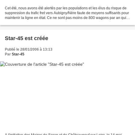
Cet été, nous avons été alertés par les populations et les élus du risque de
suppression du trafic fret vers Aubigny/Nère faute de moyens suffisants pour
maintenir la ligne en état. Ce ne sont pas moins de 800 wagons par an qui
s'en trouveraient rejetés...
Star-45 est créée
Publié le 28/01/2006 à 13:13
Par
Star-45
A l'initiative des Maires de Saran et de Châteauneuf sur Loire, le 14 mai