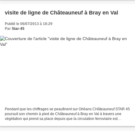
visite de ligne de Châteauneuf à Bray en Val
Publié le 06/07/2013 à 18:29
Par
Star-45
Pendant que les chiffrages se peaufinent sur Orléans CHâteauneuf STAR 45
poursuit son chemin à pied de Châteauneuf à Bray en Val à travers une
végétation qui prend sa place depuis que la circulation ferroviaire est
interrompue! ! Passage à niveau 122...