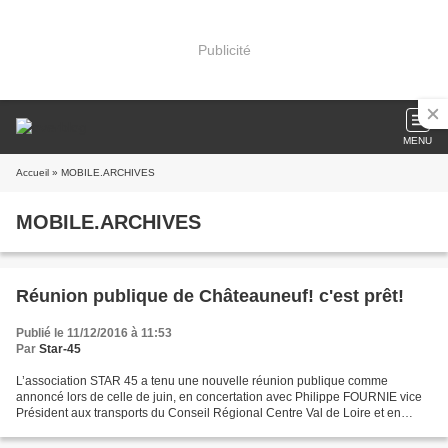
Publicité
MENU
Accueil
» MOBILE.ARCHIVES
MOBILE.ARCHIVES
Réunion publique de Châteauneuf! c'est prêt!
Publié le 11/12/2016 à 11:53
Par
Star-45
L’association STAR 45 a tenu une nouvelle réunion publique comme
annoncé lors de celle de juin, en concertation avec Philippe FOURNIE vice
Président aux transports du Conseil Régional Centre Val de Loire et en
présence de SNCF réseau représentée par le...