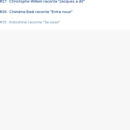
#27 : Christophe Willem raconte "Jacques a dit"
#26 : Chimène Badi raconte "Entre nous"
#25 : Indochine raconte "3e sexe"
#24 : Zaho raconte "C'est chelou"
#23 : Patrick Bruel raconte "Au café des délices"
#22 : Kyo raconte "Le chemin"
#21 : Nolwenn Leroy raconte "Cassé"
#20 : Patrick Hernandez raconte "Born to be alive"
#19 : Lorie raconte "Près de moi"
#18 : Michael Jones raconte "A nos actes manqués" (avec Jean-Jacque
#17 : Khaled raconte "Aïcha"
#16 : Corneille raconte "Parce qu'on vient de loin"
#15 : Indochine raconte "L'aventurier"