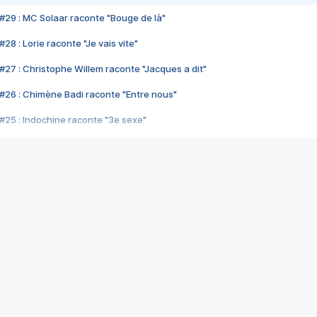
#29 : MC Solaar raconte "Bouge de là"
28 : Lorie raconte "Je vais vite"
#27 : Christophe Willem raconte "Jacques a dit"
#26 : Chimène Badi raconte "Entre nous"
#25 : Indochine raconte "3e sexe"
#24 : Zaho raconte "C'est chelou"
#23 : Patrick Bruel raconte "Au café des délices"
#22 : Kyo raconte "Le chemin"
#21 : Nolwenn Leroy raconte "Cassé"
#20 : Patrick Hernandez raconte "Born to be alive"
#19 : Lorie raconte "Près de moi"
#18 : Michael Jones raconte "A nos actes manqués" (avec Jean-Jacque