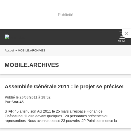
Publicité
MENU
Accueil
» MOBILE.ARCHIVES
MOBILE.ARCHIVES
Assemblée Générale 2011 : le projet se précise!
Publié le 26/03/2011 à 18:52
Par
Star-45
STAR 45 a tenu son AG 2011 le 25 mars à l'espace Florian de
Châteauneuf/Loire devant quelques 120 personnes présentes ou
représentées. Nous avons recensé 23 pouvoirs. JP Point commence la
séance par la liste des élus excusés. Le rapport moral présenté...