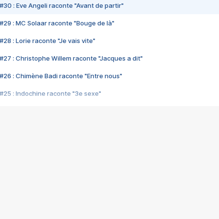
#30 : Eve Angeli raconte "Avant de partir"
#29 : MC Solaar raconte "Bouge de là"
28 : Lorie raconte "Je vais vite"
#27 : Christophe Willem raconte "Jacques a dit"
#26 : Chimène Badi raconte "Entre nous"
#25 : Indochine raconte "3e sexe"
#24 : Zaho raconte "C'est chelou"
#23 : Patrick Bruel raconte "Au café des délices"
#22 : Kyo raconte "Le chemin"
#21 : Nolwenn Leroy raconte "Cassé"
#20 : Patrick Hernandez raconte "Born to be alive"
#19 : Lorie raconte "Près de moi"
#18 : Michael Jones raconte "A nos actes manqués" (avec Jean-Jacque