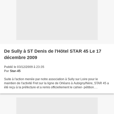
De Sully à ST Denis de l'Hötel STAR 45 Le 17
décembre 2009
Publié le 03/12/2009 à 23:35
Par
Star-45
Suite à l'action menée par notre association à Sully sur Loire pour le
maintien de l'activité Fret sur la ligne de Orléans à Aubigny/Nère, STAR 45 a
été reçu à la préfecture et a remis officiellement le cahier- pétition.
Concernant le voyageur le dossier...