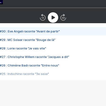
#30 : Eve Angeli raconte "Avant de partir"
#29 : MC Solaar raconte "Bouge de là"
28 : Lorie raconte "Je vais vite"
#27 : Christophe Willem raconte "Jacques a dit"
#26 : Chimène Badi raconte "Entre nous"
#25 : Indochine raconte "3e sexe"
#24 : Zaho raconte "C'est chelou"
#23 : Patrick Bruel raconte "Au café des délices"
#22 : Kyo raconte "Le chemin"