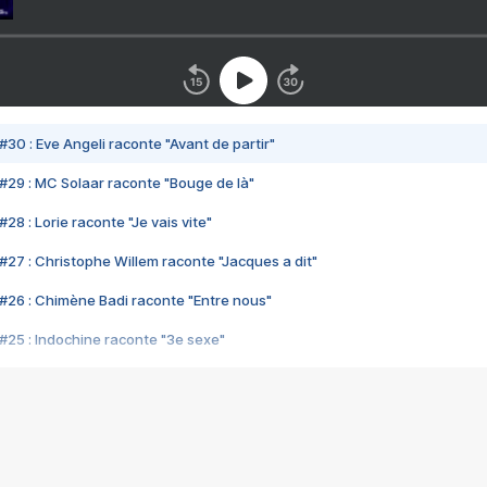
#30 : Eve Angeli raconte "Avant de partir"
#29 : MC Solaar raconte "Bouge de là"
28 : Lorie raconte "Je vais vite"
#27 : Christophe Willem raconte "Jacques a dit"
#26 : Chimène Badi raconte "Entre nous"
#25 : Indochine raconte "3e sexe"
#24 : Zaho raconte "C'est chelou"
#23 : Patrick Bruel raconte "Au café des délices"
#22 : Kyo raconte "Le chemin"