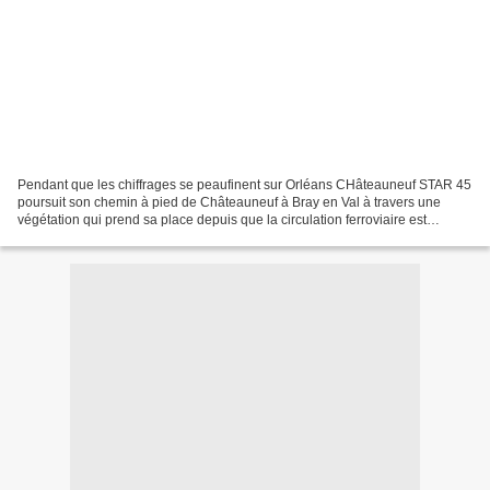
Pendant que les chiffrages se peaufinent sur Orléans CHâteauneuf STAR 45
poursuit son chemin à pied de Châteauneuf à Bray en Val à travers une
végétation qui prend sa place depuis que la circulation ferroviaire est
interrompue! ! Passage à niveau 122...