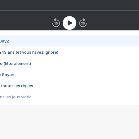
 DayZ
 a 13 ans (et vous l'avez ignoré)
e (littéralement)
im Rayan
 toutes les règles
s les jeux vidéo
us choquant de Rockstar ? - Le scandale BULLY
e plus moche de Steam
du RÊVE tourne au CAUCHEMAR