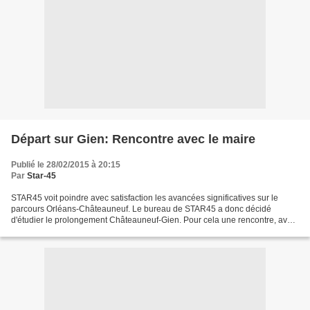
Départ sur Gien: Rencontre avec le maire
Publié le 28/02/2015 à 20:15
Par
Star-45
STAR45 voit poindre avec satisfaction les avancées significatives sur le
parcours Orléans-Châteauneuf. Le bureau de STAR45 a donc décidé
d'étudier le prolongement Châteauneuf-Gien. Pour cela une rencontre, avec
le Maire de Gien, M. Christian Bouleau et...