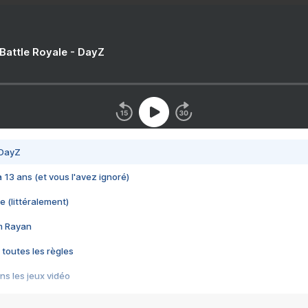
 Battle Royale - DayZ
 DayZ
 a 13 ans (et vous l'avez ignoré)
e (littéralement)
im Rayan
 toutes les règles
s les jeux vidéo
us choquant de Rockstar ? - Le scandale BULLY