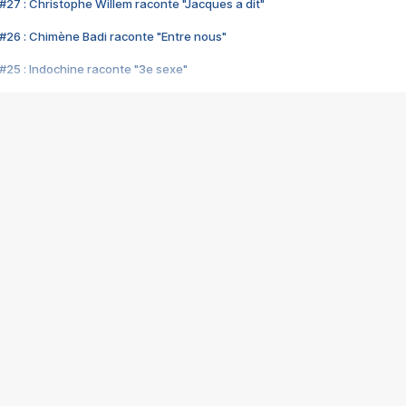
#27 : Christophe Willem raconte "Jacques a dit"
#26 : Chimène Badi raconte "Entre nous"
#25 : Indochine raconte "3e sexe"
#24 : Zaho raconte "C'est chelou"
#23 : Patrick Bruel raconte "Au café des délices"
#22 : Kyo raconte "Le chemin"
#21 : Nolwenn Leroy raconte "Cassé"
#20 : Patrick Hernandez raconte "Born to be alive"
#19 : Lorie raconte "Près de moi"
#18 : Michael Jones raconte "A nos actes manqués" (avec Jean-Jacque
#17 : Khaled raconte "Aïcha"
#16 : Corneille raconte "Parce qu'on vient de loin"
#15 : Indochine raconte "L'aventurier"