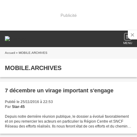
Publicité
MENU
Accueil
» MOBILE.ARCHIVES
MOBILE.ARCHIVES
7 décembre un virage important s'engage
Publié le 25/11/2016 à 22:53
Par
Star-45
Depuis notre dernière réunion publique, le dossier a évolué favorablement
et on peu remercier les acteurs en particulier la Région Centre et SNCF
Réseau des efforts réalisés. Ils nous feront état de ces efforts et du chemin
restant à parcourir, déjà bien...