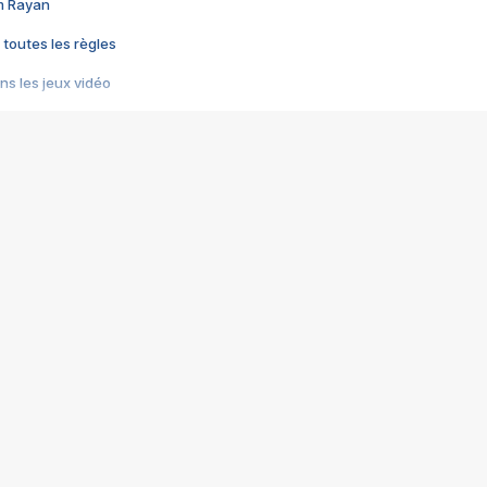
im Rayan
 toutes les règles
s les jeux vidéo
us choquant de Rockstar ? - Le scandale BULLY
e plus moche de Steam
du RÊVE tourne au CAUCHEMAR
pendant 8 heures
it… à tort
umiliés par un jeu vidéo
ire - Final Fantasy 8
ti un empire - Age of Empires
story DOFUS
tard, il crée l'un des pires jeux de tous les temps, MindsEye.