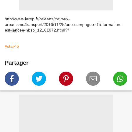
http://www.larep.fr/orleans/travaux-
urbanisme/transport/2016/11/25/une-campagne-d-information-
est-lancee-nbsp_12181072.html?f
#star45
Partager