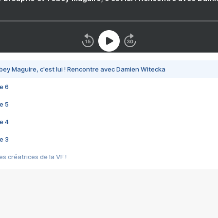
bey Maguire, c'est lui ! Rencontre avec Damien Witecka
e 6
e 5
e 4
e 3
s créatrices de la VF !
e 2
e 1
e Mektoub My Love arrive enfin ! Rencontre avec Shaïn Boumedine et Sal