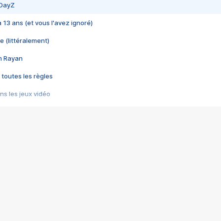
 DayZ
 a 13 ans (et vous l'avez ignoré)
e (littéralement)
im Rayan
 toutes les règles
s les jeux vidéo
us choquant de Rockstar ? - Le scandale BULLY
e plus moche de Steam
du RÊVE tourne au CAUCHEMAR
pendant 8 heures
it… à tort
umiliés par un jeu vidéo
ire - Final Fantasy 8