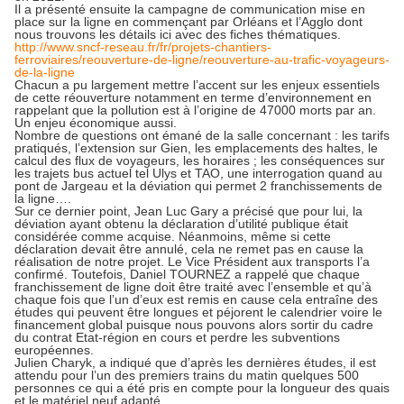
Il a présenté ensuite la campagne de communication mise en
place sur la ligne en commençant par Orléans et l’Agglo dont
nous trouvons les détails ici avec des fiches thématiques.
http://www.sncf-reseau.fr/fr/projets-chantiers-
ferroviaires/reouverture-de-ligne/reouverture-au-trafic-voyageurs-
de-la-ligne
Chacun a pu largement mettre l’accent sur les enjeux essentiels
de cette réouverture notamment en terme d’environnement en
rappelant que la pollution est à l’origine de 47000 morts par an.
Un enjeu économique aussi.
Nombre de questions ont émané de la salle concernant : les tarifs
pratiqués, l’extension sur Gien, les emplacements des haltes, le
calcul des flux de voyageurs, les horaires ; les conséquences sur
les trajets bus actuel tel Ulys et TAO, une interrogation quand au
pont de Jargeau et la déviation qui permet 2 franchissements de
la ligne….
Sur ce dernier point, Jean Luc Gary a précisé que pour lui, la
déviation ayant obtenu la déclaration d’utilité publique était
considérée comme acquise. Néanmoins, même si cette
déclaration devait être annulé, cela ne remet pas en cause la
réalisation de notre projet. Le Vice Président aux transports l’a
confirmé. Toutefois, Daniel TOURNEZ a rappelé que chaque
franchissement de ligne doit être traité avec l’ensemble et qu’à
chaque fois que l’un d’eux est remis en cause cela entraîne des
études qui peuvent être longues et péjorent le calendrier voire le
financement global puisque nous pouvons alors sortir du cadre
du contrat Etat-région en cours et perdre les subventions
européennes.
Julien Charyk, a indiqué que d’après les dernières études, il est
attendu pour l’un des premiers trains du matin quelques 500
personnes ce qui a été pris en compte pour la longueur des quais
et le matériel neuf adapté.