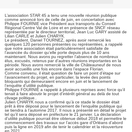
L’association STAR 45 a tenu une nouvelle réunion publique
comme annoncé lors de celle de juin, en concertation avec
Philippe FOURNIE vice Président aux transports du Conseil
Régional Centre Val de Loire et en présence de SNCF réseau
représentée par le directeur territorial, Jean Luc GARY assisté de
Lilian CARLE et Julien CHARYK.
Le président, Daniel TOURNEZ, après avoir remercié les
quelques 120 personnes présentes ou représentées, a rappelé
que notre association était particulièrement satisfaite de
l’avancée du dossier qu’elle porte depuis plus de 10 ans
maintenant. Nous avons pu regretter l’absence de nombreux
élus, excusés, retenus par d’autres réunions importantes en la
période. Nous avons remercié la ville de Châteauneuf de nous
avoir accueillis une fois encore dans l’espace Florian.
Comme convenu, il était question de faire un point d’étape sur
l’avancement du projet, en particulier, la levée des points
bloquants qui demeuraient encore en juin et le lancement de
l’enquête d’utilité publique.
Philippe FOURNIE a rappelé à plusieurs reprises avec force qu’il
tenait à faire aboutir le projet d'intérêt général au delà de tout
clivage politique..
Julien CHARYK nous a confirmé qu’à ce stade le dossier était
prêt à être déposé pour le lancement de l’enquête publique qui
se tiendra à l’automne 2017. Il nous a présenté en détail le projet
tel qu’il sera déposé en préfecture le 21 janvier. La déclaration
d’utilité publique pourrait être obtenue début 2018 et permettre le
commencement des travaux sur l’accès gare d’Orléans d’abord
puis la ligne en 2019 afin de tenir le calendrier et la réouverture
en 2021.