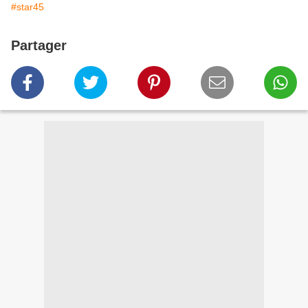
#star45
Partager