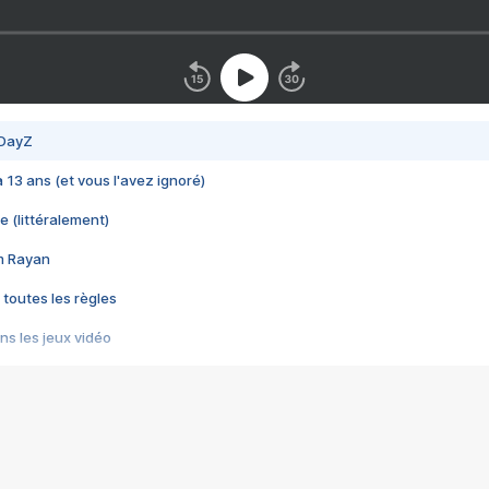
 DayZ
 a 13 ans (et vous l'avez ignoré)
e (littéralement)
im Rayan
 toutes les règles
s les jeux vidéo
us choquant de Rockstar ? - Le scandale BULLY
e plus moche de Steam
du RÊVE tourne au CAUCHEMAR