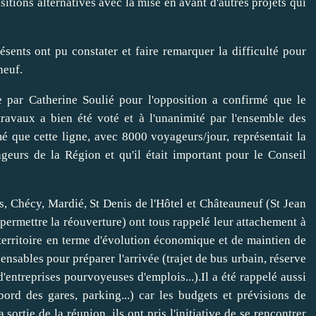
sitions alternatives avec la mise en avant d'autres projets qui
ents ont pu constater et faire remarquer la difficulté pour
neuf.
e par Catherine Soulié pour l'opposition a confirmé que le
ravaux a bien été voté et à l'unanimité par l'ensemble des
 que cette ligne, avec 8000 voyageurs/jour, représentait la
eurs de la Région et qu'il était important pour le Conseil
, Chécy, Mardié, St Denis de l'Hôtel et Châteauneuf (St Jean
ermettre la réouverture) ont tous rappelé leur attachement à
 territoire en terme d'évolution économique et de maintien de
pensables pour préparer l'arrivée (trajet de bus urbain, réserve
entreprises pourvoyeuses d'emplois...).Il a été rappelé aussi
ord des gares, parking...) car les budgets et prévisions de
sortie de la réunion, ils ont pris l'initiative de se rencontrer