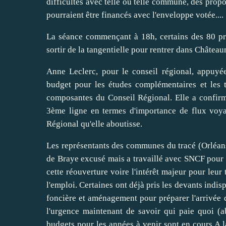
difficultés avec telle ou telle commune, des propo
pourraient être financés avec l'enveloppe votée....
La séance commençant à 18h, certains des 80 prés
sortir de la tangentielle pour rentrer dans Château
Anne Leclerc, pour le conseil régional, appuyé
budget pour les études complémentaires et les t
composantes du Conseil Régional. Elle a confirmé
3ème ligne en termes d'importance de flux voyag
Régional qu'elle aboutisse.
Les représentants des communes du tracé (Orléans
de Braye excusé mais a travaillé avec SNCF pour p
cette réouverture voire l'intérêt majeur pour leur
l'emploi. Certaines ont déjà pris les devants indis
foncière et aménagement pour préparer l'arrivée d'
l'urgence maintenant de savoir qui paie quoi (ab
budgets pour les années à venir sont en cours A la 