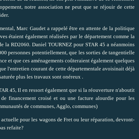
oppement, notre association ne peut que se réjouir de cette
ider.
mental, Marc Gaudet a rappelé être en attente de la politique
tives étaient également réalisées par le département comme la
nce de la RD2060. Daniel TOURNEZ pour STAR 45 a néanmoins
00 personnes potentiellement, que les sorties de tangentielle
rgence et que ces aménagements coûteraient également quelques
ue l'entretien courant de cette départementale avoisinait déjà
 saturée plus les travaux sont onéreux .
R 45, Il en ressort également que si la réouverture n'aboutit
e de financement croisé et ou une facture alourdie pour les
 communautés de communes, Agglo, communes)
ne actuelle pour les wagons de Fret ou leur réparation, devront-
pas refaite?