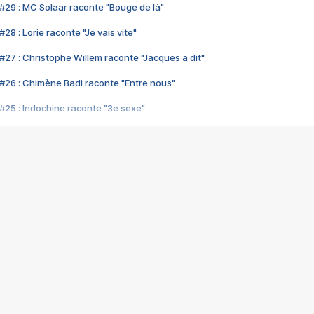
#29 : MC Solaar raconte "Bouge de là"
28 : Lorie raconte "Je vais vite"
#27 : Christophe Willem raconte "Jacques a dit"
#26 : Chimène Badi raconte "Entre nous"
#25 : Indochine raconte "3e sexe"
#24 : Zaho raconte "C'est chelou"
#23 : Patrick Bruel raconte "Au café des délices"
#22 : Kyo raconte "Le chemin"
#21 : Nolwenn Leroy raconte "Cassé"
#20 : Patrick Hernandez raconte "Born to be alive"
#19 : Lorie raconte "Près de moi"
#18 : Michael Jones raconte "A nos actes manqués" (avec Jean-Jacque
#17 : Khaled raconte "Aïcha"