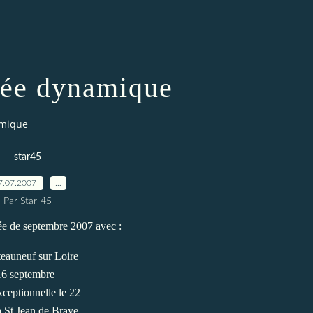
rée dynamique
amique
star45
7.07.2007
…
Par Star-45
rée de septembre 2007 avec :
âteauneuf sur Loire
 16 septembre
xceptionnelle le 22
à St Jean de Braye