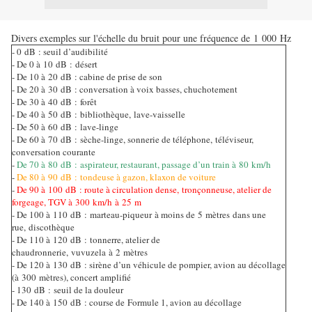
Divers exemples sur l'échelle du bruit pour une fréquence de 1 000 Hz
- 0 dB : seuil d’audibilité
- De 0 à 10 dB : désert
- De 10 à 20 dB : cabine de prise de son
- De 20 à 30 dB : conversation à voix basses, chuchotement
- De 30 à 40 dB : forêt
- De 40 à 50 dB : bibliothèque, lave-vaisselle
- De 50 à 60 dB : lave-linge
- De 60 à 70 dB : sèche-linge, sonnerie de téléphone, téléviseur,
conversation courante
-
De 70 à 80 dB : aspirateur, restaurant, passage d’un train à 80 km/h
-
De 80 à 90 dB : tondeuse à gazon, klaxon de voiture
-
De 90 à 100 dB : route à circulation dense, tronçonneuse, atelier de
forgeage, TGV à 300 km/h à 25 m
- De 100 à 110 dB : marteau-piqueur à moins de 5 mètres dans une
rue, discothèque
- De 110 à 120 dB : tonnerre, atelier de
chaudronnerie, vuvuzela à 2 mètres
- De 120 à 130 dB : sirène d’un véhicule de pompier, avion au décollage
(à 300 mètres), concert amplifié
- 130 dB : seuil de la douleur
- De 140 à 150 dB : course de Formule 1, avion au décollage