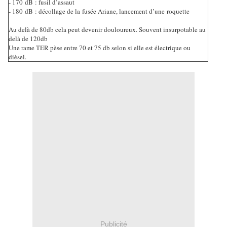
- 170 dB : fusil d’assaut
- 180 dB : décollage de la fusée Ariane, lancement d’une roquette
Au delà de 80db cela peut devenir douloureux. Souvent insurpotable au
delà de 120db
Une rame TER pèse entre 70 et 75 db selon si elle est électrique ou
dièsel.
Publicité