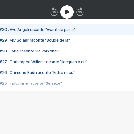
#30 : Eve Angeli raconte "Avant de partir"
#29 : MC Solaar raconte "Bouge de là"
28 : Lorie raconte "Je vais vite"
#27 : Christophe Willem raconte "Jacques a dit"
#26 : Chimène Badi raconte "Entre nous"
#25 : Indochine raconte "3e sexe"
#24 : Zaho raconte "C'est chelou"
#23 : Patrick Bruel raconte "Au café des délices"
#22 : Kyo raconte "Le chemin"
#21 : Nolwenn Leroy raconte "Cassé"