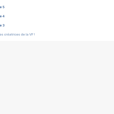
e 5
e 4
e 3
s créatrices de la VF !
e 2
e 1
e Mektoub My Love arrive enfin ! Rencontre avec Shaïn Boumedine et Sal
i : après Toni en famille
elle réalise le bouleversant Dites lui que je l'aime
ais ! Rencontre autour de Vie privée de Rebecca Zlotowski
 de Marguerite, Grave... Rencontre avec Ella Rumpf
 Les Rêveurs, un film intime sur la santé mentale