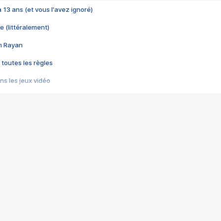
 a 13 ans (et vous l'avez ignoré)
e (littéralement)
im Rayan
 toutes les règles
s les jeux vidéo
us choquant de Rockstar ? - Le scandale BULLY
e plus moche de Steam
du RÊVE tourne au CAUCHEMAR
pendant 8 heures
it… à tort
umiliés par un jeu vidéo
ire - Final Fantasy 8