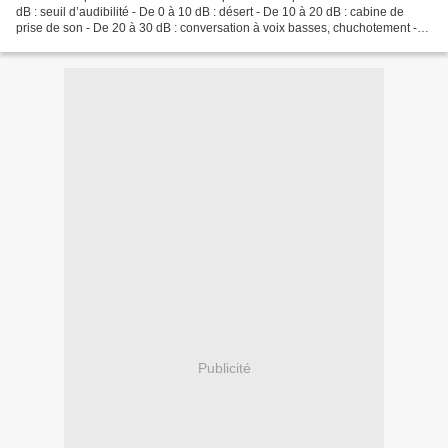
dB : seuil d’audibilité - De 0 à 10 dB : désert - De 10 à 20 dB : cabine de
prise de son - De 20 à 30 dB : conversation à voix basses, chuchotement -
De 30 à 40 dB : forêt - De...
Publicité