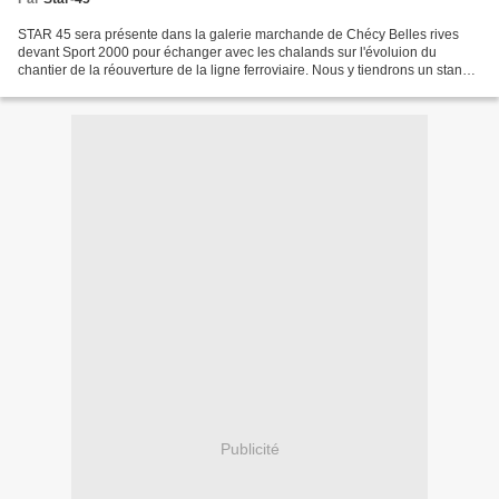
STAR 45 sera présente dans la galerie marchande de Chécy Belles rives
devant Sport 2000 pour échanger avec les chalands sur l'évoluion du
chantier de la réouverture de la ligne ferroviaire. Nous y tiendrons un stand
entre 10h et 12h samedi 23 juin 2012....
Publicité