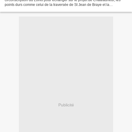
circonscription du Loiret pour échanger sur le projet de Châteauneuf, les
points durs comme celui de la traversée de St Jean de Braye et la
transposition possible de la méthode STAR...
Publicité