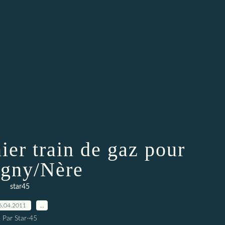
ier train de gaz pour
gny/Nère
star45
6.04.2011
…
Par Star-45