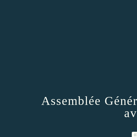
Assemblée Généra
av
0