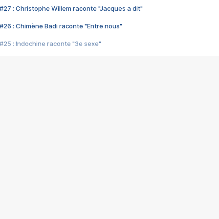
#27 : Christophe Willem raconte "Jacques a dit"
#26 : Chimène Badi raconte "Entre nous"
#25 : Indochine raconte "3e sexe"
#24 : Zaho raconte "C'est chelou"
#23 : Patrick Bruel raconte "Au café des délices"
#22 : Kyo raconte "Le chemin"
#21 : Nolwenn Leroy raconte "Cassé"
#20 : Patrick Hernandez raconte "Born to be alive"
#19 : Lorie raconte "Près de moi"
#18 : Michael Jones raconte "A nos actes manqués" (avec Jean-Jacque
#17 : Khaled raconte "Aïcha"
#16 : Corneille raconte "Parce qu'on vient de loin"