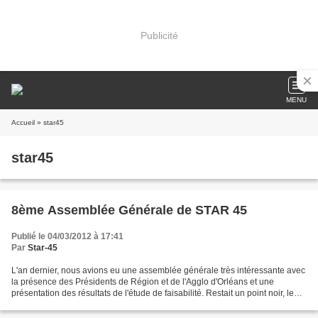
Publicité
MENU
Accueil
» star45
star45
8ème Assemblée Générale de STAR 45
Publié le 04/03/2012 à 17:41
Par
Star-45
L'an dernier, nous avions eu une assemblée générale très intéressante avec
la présence des Présidents de Région et de l'Agglo d'Orléans et une
présentation des résultats de l'étude de faisabilité. Restait un point noir, le
financement. Depuis, STAR 45...