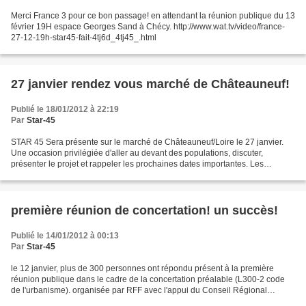
Merci France 3 pour ce bon passage! en attendant la réunion publique du 13
février 19H espace Georges Sand à Chécy. http://www.wat.tv/video/france-
27-12-19h-star45-fait-4tj6d_4tj45_.html
27 janvier rendez vous marché de Châteauneuf!
Publié le 18/01/2012 à 22:19
Par
Star-45
STAR 45 Sera présente sur le marché de Châteauneuf/Loire le 27 janvier.
Une occasion privilégiée d'aller au devant des populations, discuter,
présenter le projet et rappeler les prochaines dates importantes. Les
membres du bureau présents vous accueilleront...
première réunion de concertation! un succès!
Publié le 14/01/2012 à 00:13
Par
Star-45
le 12 janvier, plus de 300 personnes ont répondu présent à la première
réunion publique dans le cadre de la concertation préalable (L300-2 code
de l'urbanisme). organisée par RFF avec l'appui du Conseil Régional
représenté par son Président et son Vice...