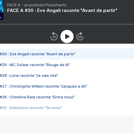
FACE A - un podcast Purecharts
FACE A #30 : Eve Angeli raconte "Avant de partir"
#30 : Eve Angeli raconte "Avant de partir"
#29 : MC Solaar raconte "Bouge de là"
28 : Lorie raconte "Je vais vite"
#27 : Christophe Willem raconte "Jacques a dit"
#26 : Chimène Badi raconte "Entre nous"
#25 : Indochine raconte "3e sexe"
#24 : Zaho raconte "C'est chelou"
#23 : Patrick Bruel raconte "Au café des délices"