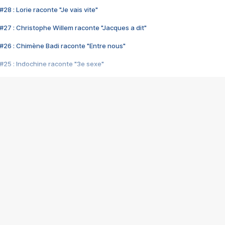
28 : Lorie raconte "Je vais vite"
#27 : Christophe Willem raconte "Jacques a dit"
#26 : Chimène Badi raconte "Entre nous"
#25 : Indochine raconte "3e sexe"
#24 : Zaho raconte "C'est chelou"
#23 : Patrick Bruel raconte "Au café des délices"
#22 : Kyo raconte "Le chemin"
#21 : Nolwenn Leroy raconte "Cassé"
#20 : Patrick Hernandez raconte "Born to be alive"
#19 : Lorie raconte "Près de moi"
#18 : Michael Jones raconte "A nos actes manqués" (avec Jean-Jacque
#17 : Khaled raconte "Aïcha"