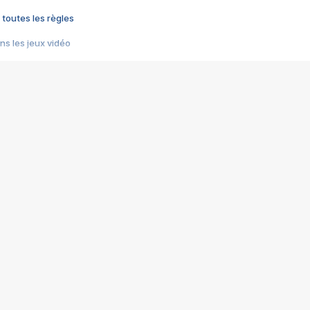
 toutes les règles
s les jeux vidéo
us choquant de Rockstar ? - Le scandale BULLY
e plus moche de Steam
du RÊVE tourne au CAUCHEMAR
pendant 8 heures
it… à tort
umiliés par un jeu vidéo
ire - Final Fantasy 8
ti un empire - Age of Empires
story DOFUS
tard, il crée l'un des pires jeux de tous les temps, MindsEye.