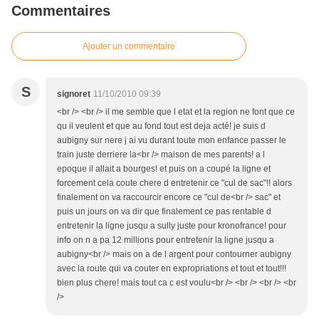
Commentaires
Ajouter un commentaire
S
signoret
11/10/2010 09:39
<br /> <br /> il me semble que l etat et la region ne font que ce
qu il veulent et que au fond tout est deja acté! je suis d
aubigny sur nere j ai vu durant toute mon enfance passer le
train juste derriere la<br /> maison de mes parents! a l
epoque il allait a bourges! et puis on a coupé la ligne et
forcement cela coute chere d entretenir ce "cul de sac"!! alors
finalement on va raccourcir encore ce "cul de<br /> sac" et
puis un jours on va dir que finalement ce pas rentable d
entretenir la ligne jusqu a sully juste pour kronofrance! pour
info on n a pa 12 millions pour entretenir la ligne jusqu a
aubigny<br /> mais on a de l argent pour contourner aubigny
avec la route qui va couter en expropriations et tout et tout!!!
bien plus chere! mais tout ca c est voulu<br /> <br /> <br /> <br
/>