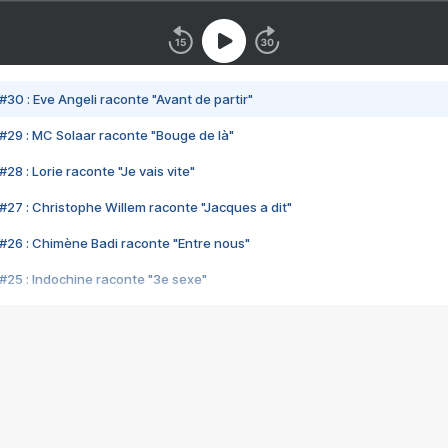
#30 : Eve Angeli raconte "Avant de partir"
#29 : MC Solaar raconte "Bouge de là"
28 : Lorie raconte "Je vais vite"
#27 : Christophe Willem raconte "Jacques a dit"
#26 : Chimène Badi raconte "Entre nous"
#25 : Indochine raconte "3e sexe"
#24 : Zaho raconte "C'est chelou"
#23 : Patrick Bruel raconte "Au café des délices"
#22 : Kyo raconte "Le chemin"
#21 : Nolwenn Leroy raconte "Cassé"