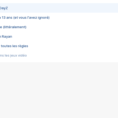
 DayZ
 a 13 ans (et vous l'avez ignoré)
e (littéralement)
im Rayan
 toutes les règles
s les jeux vidéo
us choquant de Rockstar ? - Le scandale BULLY
e plus moche de Steam
du RÊVE tourne au CAUCHEMAR
pendant 8 heures
it… à tort
umiliés par un jeu vidéo