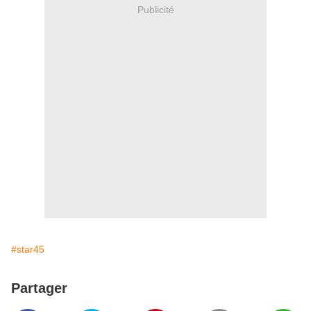
Publicité
#star45
Partager