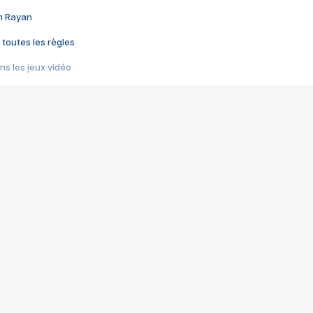
im Rayan
 toutes les règles
s les jeux vidéo
us choquant de Rockstar ? - Le scandale BULLY
e plus moche de Steam
du RÊVE tourne au CAUCHEMAR
pendant 8 heures
it… à tort
umiliés par un jeu vidéo
ire - Final Fantasy 8
ti un empire - Age of Empires
story DOFUS