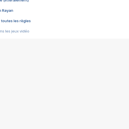
e (littéralement)
im Rayan
 toutes les règles
s les jeux vidéo
us choquant de Rockstar ? - Le scandale BULLY
e plus moche de Steam
du RÊVE tourne au CAUCHEMAR
pendant 8 heures
it… à tort
umiliés par un jeu vidéo
ire - Final Fantasy 8
ti un empire - Age of Empires
story DOFUS