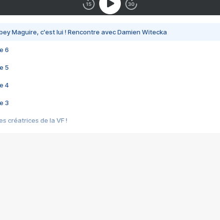
bey Maguire, c'est lui ! Rencontre avec Damien Witecka
e 6
e 5
e 4
e 3
s créatrices de la VF !
e 2
e 1
e Mektoub My Love arrive enfin ! Rencontre avec Shaïn Boumedine et Sal
i : après Toni en famille
elle réalise le bouleversant Dites lui que je l'aime