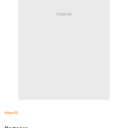
Publicité
#star45