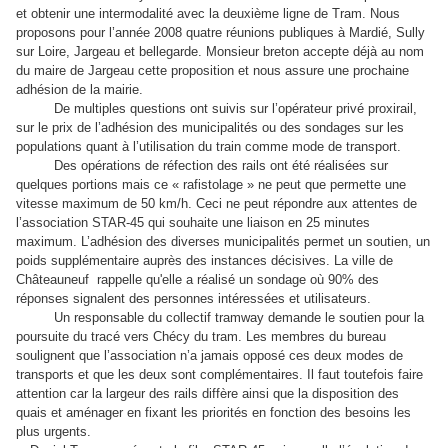
et obtenir une intermodalité avec la deuxième ligne de Tram. Nous
proposons pour l’année 2008 quatre réunions publiques à Mardié, Sully
sur Loire, Jargeau et bellegarde. Monsieur breton accepte déjà au nom
du maire de Jargeau cette proposition et nous assure une prochaine
adhésion de la mairie.
De multiples questions ont suivis sur l’opérateur privé proxirail,
sur le prix de l’adhésion des municipalités ou des sondages sur les
populations quant à l’utilisation du train comme mode de transport.
Des opérations de réfection des rails ont été réalisées sur
quelques portions mais ce « rafistolage » ne peut que permette une
vitesse maximum de 50 km/h. Ceci ne peut répondre aux attentes de
l’association STAR-45 qui souhaite une liaison en 25 minutes
maximum. L’adhésion des diverses municipalités permet un soutien, un
poids supplémentaire auprès des instances décisives. La ville de
Châteauneuf rappelle qu'elle a réalisé un sondage où 90% des
réponses signalent des personnes intéressées et utilisateurs.
Un responsable du collectif tramway demande le soutien pour la
poursuite du tracé vers Chécy du tram. Les membres du bureau
soulignent que l’association n’a jamais opposé ces deux modes de
transports et que les deux sont complémentaires. Il faut toutefois faire
attention car la largeur des rails diffère ainsi que la disposition des
quais et aménager en fixant les priorités en fonction des besoins les
plus urgents.