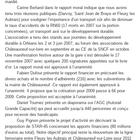
mardié.
Carine Berland dans le rapport moral indique que nous avons
tenu trois réunions publiques (Darvoy, Saint Jean de Braye et Fleury les
Aubrais) pour souligner l’importance d’un transport sûr afin de diminuer
le taux d’accidents de la RN60 (17 morts en 2007 sur la portion
concernées), un transport axé sur le développement durable.
L’association a tenu des stands aux journées du développement
durable à Orléans les 2 et 3 juin 2007, au forum des associations de
Châteauneuf-sur-loire en septembre et au CE de la SNCF en octobre.
Une manifestation festive autour de la gare s’est déroulée le 17
novembre 2007 avec quelques 200 signatures apportées sur le livre
d’or. Le rapport moral est approuvé à l’unanimité.
Fabien Dufour présente le rapport financier en précisant les
divers achats et le nombre d’adhérents (216) avec les subventions de
la mairie de Châteauneuf. Ce rapport est également approuvé à
l’unanimité. Il propose que la cotisation pour 2009 passe à 6€ pour
2009. Cette proposition est acceptée à l’unanimité.
Daniel Tournez présente un diaporama sur l’AGC (Autorail
Grande Capacité) qui peut accueillir jusqu’à 440 personnes et conçu
pour recevoir des handicapés.
Guy Pignon présente le projet d’activité en décrivant la
proposition de STAR-45 concernant les apports financiers (80 millions
d’euros au total). Notre objectif principal reste la réouverture de la ligne
ferroviaire entre Fleury les Aubrais et Châteauneuf-sur-Loire pour 2011