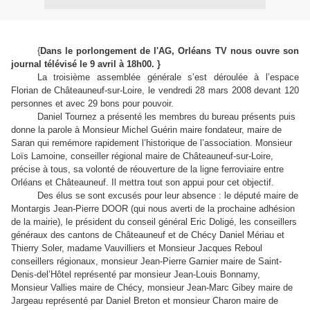
{
Dans le porlongement de l'AG, Orléans TV nous ouvre son
journal télévisé le 9 avril à 18h00. }
La troisième assemblée générale s’est déroulée à l’espace
Florian de Châteauneuf-sur-Loire, le vendredi 28 mars 2008 devant 120
personnes et avec 29 bons pour pouvoir.
Daniel Tournez a présenté les membres du bureau présents puis
donne la parole à Monsieur Michel Guérin maire fondateur, maire de
Saran qui remémore rapidement l’historique de l’association. Monsieur
Loïs Lamoine, conseiller régional maire de Châteauneuf-sur-Loire,
précise à tous, sa volonté de réouverture de la ligne ferroviaire entre
Orléans et Châteauneuf. Il mettra tout son appui pour cet objectif.
Des élus se sont excusés pour leur absence : le député maire de
Montargis Jean-Pierre DOOR (qui nous averti de la prochaine adhésion
de la mairie), le président du conseil général Eric Doligé, les conseillers
généraux des cantons de Châteauneuf et de Chécy Daniel Mériau et
Thierry Soler, madame Vauvilliers et Monsieur Jacques Reboul
conseillers régionaux, monsieur Jean-Pierre Garnier maire de Saint-
Denis-del’Hôtel représenté par monsieur Jean-Louis Bonnamy,
Monsieur Vallies maire de Chécy, monsieur Jean-Marc Gibey maire de
Jargeau représenté par Daniel Breton et monsieur Charon maire de