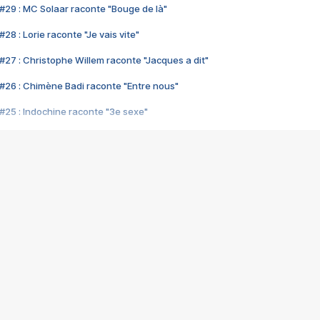
#29 : MC Solaar raconte "Bouge de là"
28 : Lorie raconte "Je vais vite"
#27 : Christophe Willem raconte "Jacques a dit"
#26 : Chimène Badi raconte "Entre nous"
#25 : Indochine raconte "3e sexe"
#24 : Zaho raconte "C'est chelou"
#23 : Patrick Bruel raconte "Au café des délices"
#22 : Kyo raconte "Le chemin"
#21 : Nolwenn Leroy raconte "Cassé"
#20 : Patrick Hernandez raconte "Born to be alive"
#19 : Lorie raconte "Près de moi"
#18 : Michael Jones raconte "A nos actes manqués" (avec Jean-Jacque
#17 : Khaled raconte "Aïcha"