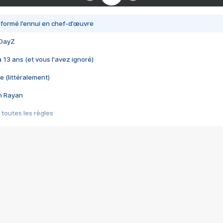
nsformé l’ennui en chef-d’œuvre
 DayZ
 a 13 ans (et vous l'avez ignoré)
e (littéralement)
im Rayan
 toutes les règles
s les jeux vidéo
us choquant de Rockstar ? - Le scandale BULLY
e plus moche de Steam
du RÊVE tourne au CAUCHEMAR
pendant 8 heures
it… à tort