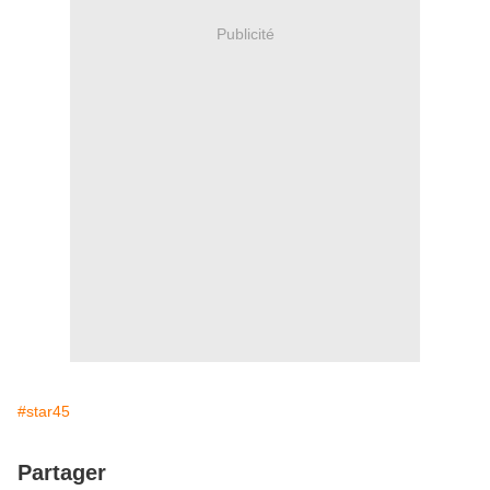
Publicité
#star45
Partager