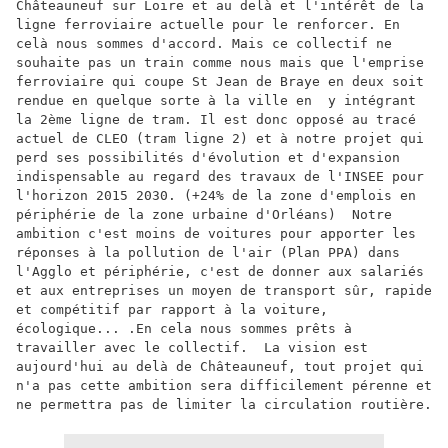
Châteauneuf sur Loire et au delà et l'intérêt de la 
ligne ferroviaire actuelle pour le renforcer. En 
celà nous sommes d'accord. Mais ce collectif ne 
souhaite pas un train comme nous mais que l'emprise 
ferroviaire qui coupe St Jean de Braye en deux soit 
rendue en quelque sorte à la ville en  y intégrant 
la 2ème ligne de tram. Il est donc opposé au tracé 
actuel de CLEO (tram ligne 2) et à notre projet qui 
perd ses possibilités d'évolution et d'expansion 
indispensable au regard des travaux de l'INSEE pour 
l'horizon 2015 2030. (+24% de la zone d'emplois en 
périphérie de la zone urbaine d'Orléans)  Notre 
ambition c'est moins de voitures pour apporter les 
réponses à la pollution de l'air (Plan PPA) dans 
l'Agglo et périphérie, c'est de donner aux salariés 
et aux entreprises un moyen de transport sûr, rapide 
et compétitif par rapport à la voiture, 
écologique... .En cela nous sommes prêts à 
travailler avec le collectif.  La vision est 
aujourd'hui au delà de Châteauneuf, tout projet qui 
n'a pas cette ambition sera difficilement pérenne et 
ne permettra pas de limiter la circulation routière.